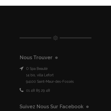
Nous Trouver
O Spa Beauté
14 bis, villa Lefort
94100 Saint-Maur-des-Fossés
01 48 85 29 48
Suivez Nous Sur Facebook