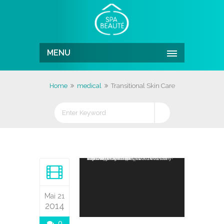
MENU
Home
medical
Transitional Skin Care
Lecteur vidéo
Télécharger le fichier: http://wedesignthemes.com/themes/dt-super/wp-content/uploads/2014/01/funny-animated-movie.mp4?_=1
Mai 21
2014
0